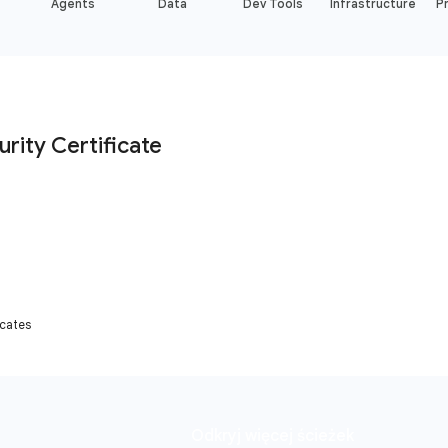
Agents
Data
Dev Tools
Infrastructure
Pr
icates