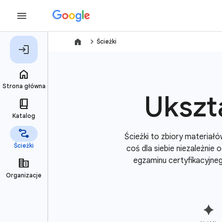
navigate_next
Ścieżki
Ukszt
Ścieżki to zbiory materiał
coś dla siebie niezależnie
egzaminu certyfikacyjne