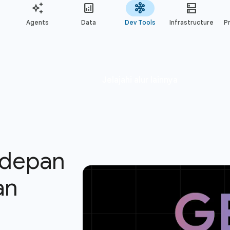
Agents
Data
Dev Tools
Infrastructure
Pr
 depan
an