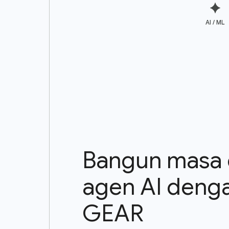
AI / ML
Bangun masa
agen AI deng
GEAR