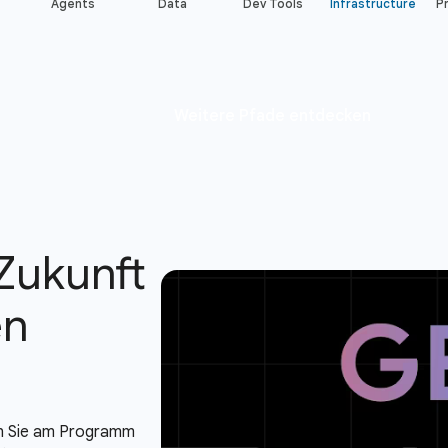
Agents
Data
Dev Tools
Infrastructure
Pr
Zukunft
en
 Sie am Programm