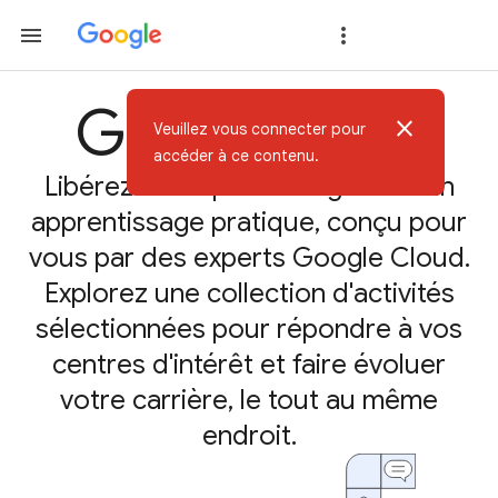
Google Skills
close
Veuillez vous connecter pour
accéder à ce contenu.
Libérez votre potentiel grâce à un
apprentissage pratique, conçu pour
vous par des experts Google Cloud.
Explorez une collection d'activités
sélectionnées pour répondre à vos
centres d'intérêt et faire évoluer
votre carrière, le tout au même
endroit.