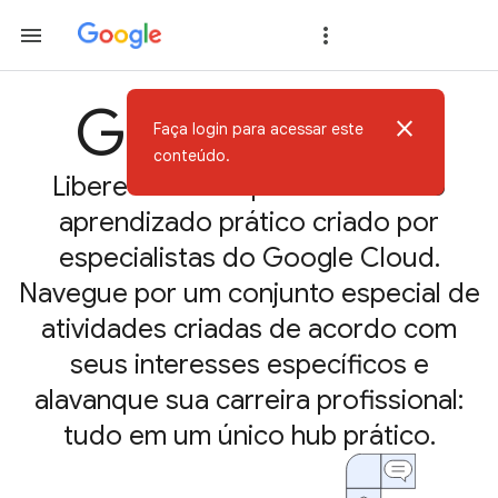
Google Skills
close
Faça login para acessar este
conteúdo.
Libere todo seu potencial com o
aprendizado prático criado por
especialistas do Google Cloud.
Navegue por um conjunto especial de
atividades criadas de acordo com
seus interesses específicos e
alavanque sua carreira profissional:
tudo em um único hub prático.