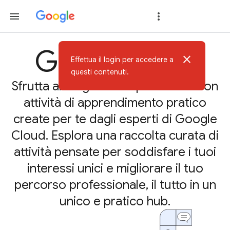
Google Skills
close
Effettua il login per accedere a
questi contenuti.
Sfrutta al meglio il tuo potenziale con
attività di apprendimento pratico
create per te dagli esperti di Google
Cloud. Esplora una raccolta curata di
attività pensate per soddisfare i tuoi
interessi unici e migliorare il tuo
percorso professionale, il tutto in un
unico e pratico hub.