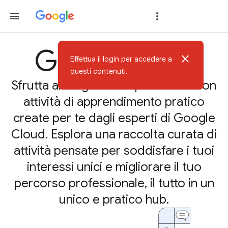
Google Skills
close
Effettua il login per accedere a
questi contenuti.
Sfrutta al meglio il tuo potenziale con
attività di apprendimento pratico
create per te dagli esperti di Google
Cloud. Esplora una raccolta curata di
attività pensate per soddisfare i tuoi
interessi unici e migliorare il tuo
percorso professionale, il tutto in un
unico e pratico hub.