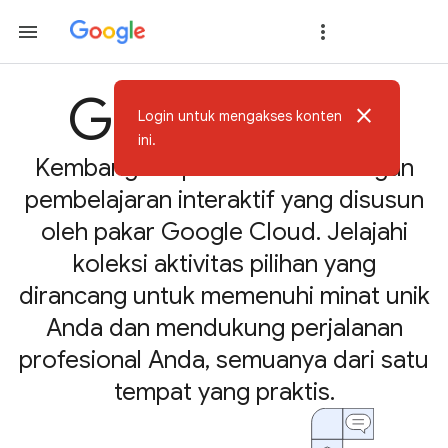
Google Skills
close
Login untuk mengakses konten
ini.
Kembangkan potensi Anda dengan
pembelajaran interaktif yang disusun
oleh pakar Google Cloud. Jelajahi
koleksi aktivitas pilihan yang
dirancang untuk memenuhi minat unik
Anda dan mendukung perjalanan
profesional Anda, semuanya dari satu
tempat yang praktis.