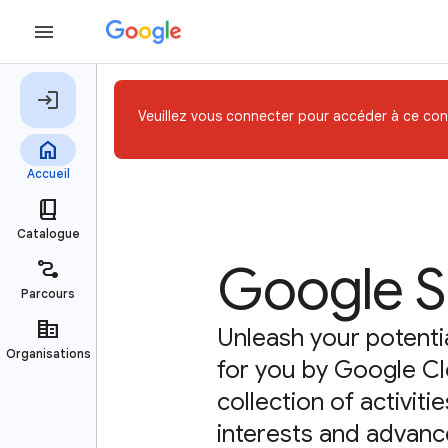
Veuillez vous connecter pour accéder à ce con
Google Sk
Unleash your potentia
for you by Google Cl
collection of activit
interests and advance